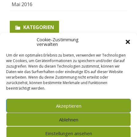
Mai 2016
KATEGORIEN
Cookie-Zustimmung
verwalten
Allgemein
Um dir ein optimales Erlebnis zu bieten, verwenden wir Technologien
Ertragsdaten
wie Cookies, um Geräteinformationen zu speichern und/oder darauf
zuzugreifen. Wenn du diesen Technologien zustimmst, können wir
PV-Flächen
Daten wie das Surfverhalten oder eindeutige IDs auf dieser Website
verarbeiten. Wenn du deine Zustimmung nicht erteilst oder
zurückziehst, können bestimmte Merkmale und Funktionen
beeinträchtigt werden.
Copyright 2025
[
]
by
Impressum
Ribosome
Akzeptieren
[
GalussoThemes.com
]
Haftungsausschluss
Ablehnen
Powered by
[
]
Datenschutzerklärung
Einstellungen ansehen
WordPress